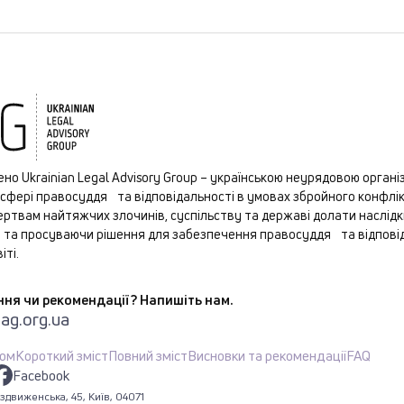
ено Ukrainian Legal Advisory Group – українською неурядовою організ
 сфері правосуддя та відповідальності в умовах збройного конфлі
ртвам найтяжчих злочинів, суспільству та державі долати наслідки
 та просуваючи рішення для забезпечення правосуддя та відпові
іті.
ня чи рекомендації? Напишіть нам.
ag.org.ua
гом
Короткий зміст
Повний зміст
Висновки та рекомендації
FAQ
Facebook
здвиженська, 45, Київ, 04071