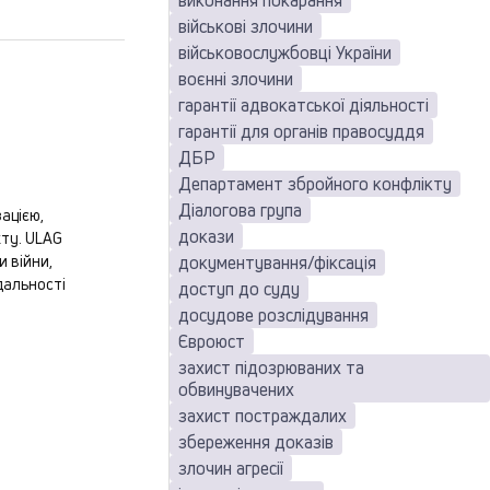
виконання покарання
військові злочини
військовослужбовці України
воєнні злочини
гарантії адвокатської діяльності
гарантії для органів правосуддя
ДБР
Департамент збройного конфлікту
Діалогова група
ацією,
докази
кту. ULAG
документування/фіксація
 війни,
дальності
доступ до суду
досудове розслідування
Євроюст
захист підозрюваних та
обвинувачених
захист постраждалих
збереження доказів
злочин агресії