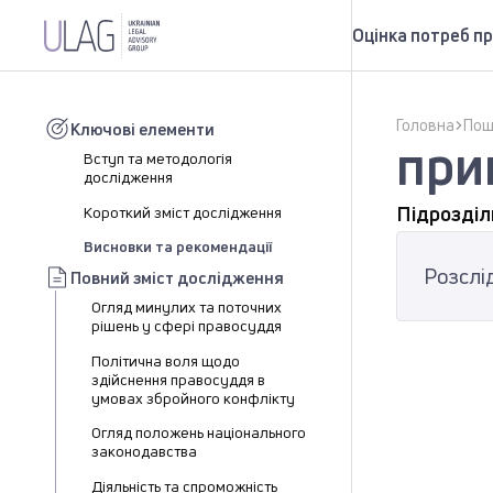
Оцінка потреб пр
Головна
Пош
Ключові елементи
при
Вступ та методологія
дослідження
Підрозділи
Короткий зміст дослідження
Висновки та рекомендації
Розслі
Повний зміст дослідження
Огляд минулих та поточних
рішень у сфері правосуддя
Політична воля щодо
здійснення правосуддя в
умовах збройного конфлікту
Огляд положень національного
законодавства
Діяльність та спроможність