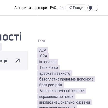
Автори та партнери
FAQ
Пошук
EN
ості
Теги
і
ACA
ICPA
кції
in absentia
Task Force
адвокати захисту
безоплатна правнича допомога
брак ресурсів
Бюро економічної безпеки
верховенство права
виклики національної системи