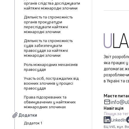
органів слідства досліджувати
найтяжчі міжнародні злочини
Діяльність та спроможність
органів прокуратури
переслідувати найтяжчі
міжнародні злочини
Діяльність та спроможність
судів забезпечувати
правосуддя за найтяжчі
міжнародні злочини
Звіт розробл
яка працює у
Роль міжнародних механізмів
допомагає же
правосуддя
розробляючи
Участь осіб, постраждалих від
в Україні та св
воєнних злочинів у процесі
правосуддя
Маєте питан
Права підозрюваних та
info@ul
обвинувачених у найтяжчих
міжнародних злочинах
Навігація
Пошук за те
Додатки
LinkedIn
Додаток 1
БЦ V45, вул. Во