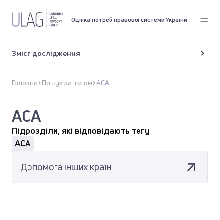
Оцінка потреб правової системи України
Зміст дослідження
Головна
Пошук за тегом
ACA
ACA
Підрозділи, які відповідають тегу
ACA
Допомога інших країн